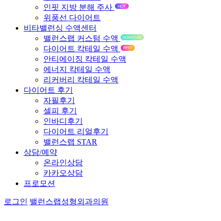
인핏 지방 분해 주사
위풍선 다이어트
비타밸런싱 수액센터
밸런스랩 커스텀 수액
다이어트 칵테일 수액
안티에이징 칵테일 수액
에너지 칵테일 수액
리커버리 칵테일 수액
다이어트 후기
자필후기
셀피 후기
인바디후기
다이어트 리얼후기
밸런스랩 STAR
상담/예약
온라인상담
카카오상담
프로모션
로그인
밸런스랩성형외과의원