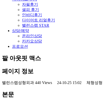
자필후기
셀피 후기
인바디후기
다이어트 리얼후기
밸런스랩 STAR
상담/예약
온라인상담
카카오상담
프로모션
팔 아웃핏 맥스
페이지 정보
밸런스랩성형외과
440 Views
24-10-25 15:02
체형성형
본문
정면