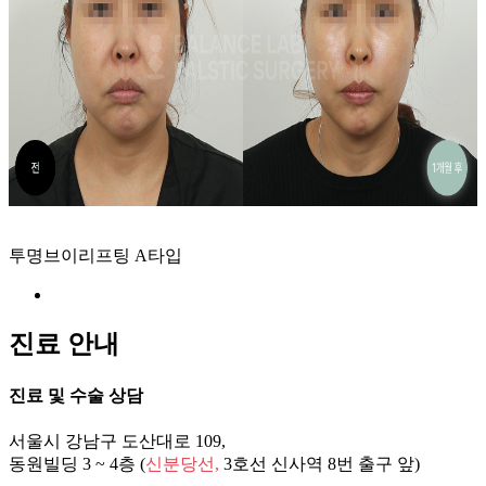
45도
측면
투명브이리프팅 A타입
후면
진료 안내
진료 및 수술 상담
서울시 강남구 도산대로 109,
동원빌딩 3 ~ 4층 (
신분당선,
3호선 신사역
8번 출구 앞)