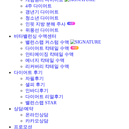
4주 다이어트
갱년기 다이어트
청소년 다이어트
인핏 지방 분해 주사
위풍선 다이어트
비타밸런싱 수액센터
밸런스랩 커스텀 수액
다이어트 칵테일 수액
안티에이징 칵테일 수액
에너지 칵테일 수액
리커버리 칵테일 수액
다이어트 후기
자필후기
셀피 후기
인바디후기
다이어트 리얼후기
밸런스랩 STAR
상담/예약
온라인상담
카카오상담
프로모션