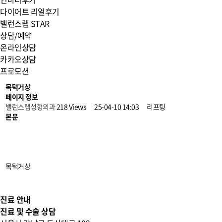
다이어트 리얼후기
밸런스랩 STAR
상담/예약
온라인상담
카카오상담
프로모션
목턱거상
페이지 정보
밸런스랩성형외과
218 Views
25-04-10 14:03
리프팅
본문
정면
45도
측면
목턱거상
후면
진료 안내
진료 및 수술 상담