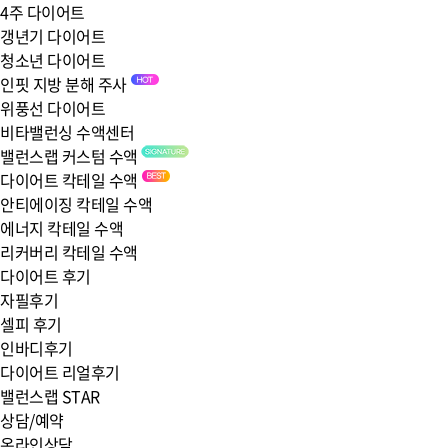
4주 다이어트
갱년기 다이어트
청소년 다이어트
인핏 지방 분해 주사
위풍선 다이어트
비타밸런싱 수액센터
밸런스랩 커스텀 수액
다이어트 칵테일 수액
안티에이징 칵테일 수액
에너지 칵테일 수액
리커버리 칵테일 수액
다이어트 후기
자필후기
셀피 후기
인바디후기
다이어트 리얼후기
밸런스랩 STAR
상담/예약
온라인상담