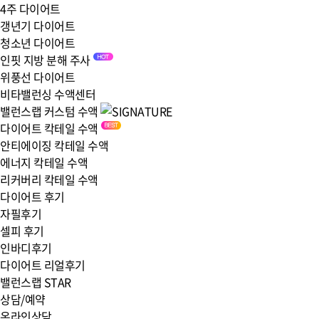
4주 다이어트
갱년기 다이어트
청소년 다이어트
인핏 지방 분해 주사
위풍선 다이어트
비타밸런싱 수액센터
밸런스랩 커스텀 수액
다이어트 칵테일 수액
안티에이징 칵테일 수액
에너지 칵테일 수액
리커버리 칵테일 수액
다이어트 후기
자필후기
셀피 후기
인바디후기
다이어트 리얼후기
밸런스랩 STAR
상담/예약
온라인상담