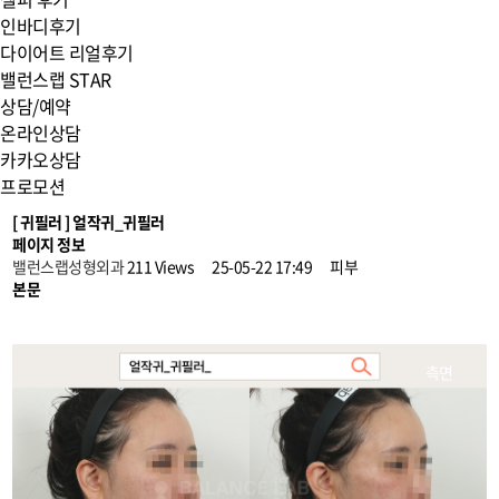
인바디후기
다이어트 리얼후기
밸런스랩 STAR
상담/예약
온라인상담
카카오상담
프로모션
[ 귀필러 ] 얼작귀_귀필러
페이지 정보
밸런스랩성형외과
211 Views
25-05-22 17:49
피부
본문
정면
45도
측면