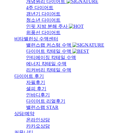
개념원리 다이어트
4주 다이어트
갱년기 다이어트
청소년 다이어트
인핏 지방 분해 주사
위풍선 다이어트
비타밸런싱 수액센터
밸런스랩 커스텀 수액
다이어트 칵테일 수액
안티에이징 칵테일 수액
에너지 칵테일 수액
리커버리 칵테일 수액
다이어트 후기
자필후기
셀피 후기
인바디후기
다이어트 리얼후기
밸런스랩 STAR
상담/예약
온라인상담
카카오상담
커뮤니티