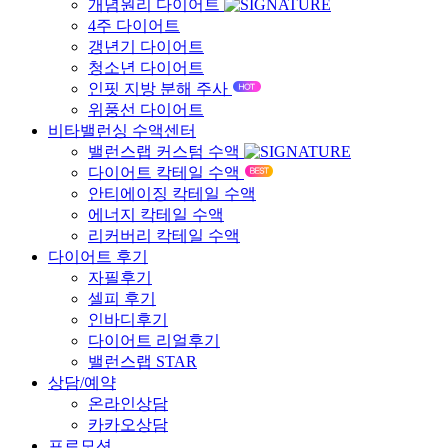
개념원리 다이어트
4주 다이어트
갱년기 다이어트
청소년 다이어트
인핏 지방 분해 주사
위풍선 다이어트
비타밸런싱 수액센터
밸런스랩 커스텀 수액
다이어트 칵테일 수액
안티에이징 칵테일 수액
에너지 칵테일 수액
리커버리 칵테일 수액
다이어트 후기
자필후기
셀피 후기
인바디후기
다이어트 리얼후기
밸런스랩 STAR
상담/예약
온라인상담
카카오상담
프로모션