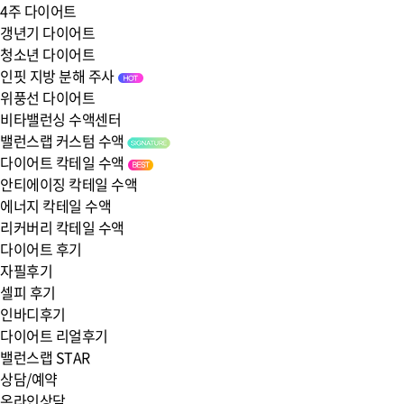
4주 다이어트
갱년기 다이어트
청소년 다이어트
인핏 지방 분해 주사
위풍선 다이어트
비타밸런싱 수액센터
밸런스랩 커스텀 수액
다이어트 칵테일 수액
안티에이징 칵테일 수액
에너지 칵테일 수액
리커버리 칵테일 수액
다이어트 후기
자필후기
셀피 후기
인바디후기
다이어트 리얼후기
밸런스랩 STAR
상담/예약
온라인상담